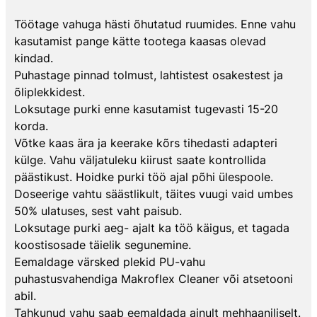
Töötage vahuga hästi õhutatud ruumides. Enne vahu
kasutamist pange kätte tootega kaasas olevad
kindad.
Puhastage pinnad tolmust, lahtistest osakestest ja
õliplekkidest.
Loksutage purki enne kasutamist tugevasti 15-20
korda.
Võtke kaas ära ja keerake kõrs tihedasti adapteri
külge. Vahu väljatuleku kiirust saate kontrollida
päästikust. Hoidke purki töö ajal põhi ülespoole.
Doseerige vahtu säästlikult, täites vuugi vaid umbes
50% ulatuses, sest vaht paisub.
Loksutage purki aeg- ajalt ka töö käigus, et tagada
koostisosade täielik segunemine.
Eemaldage värsked plekid PU-vahu
puhastusvahendiga Makroflex Cleaner või atsetooni
abil.
Tahkunud vahu saab eemaldada ainult mehhaaniliselt.