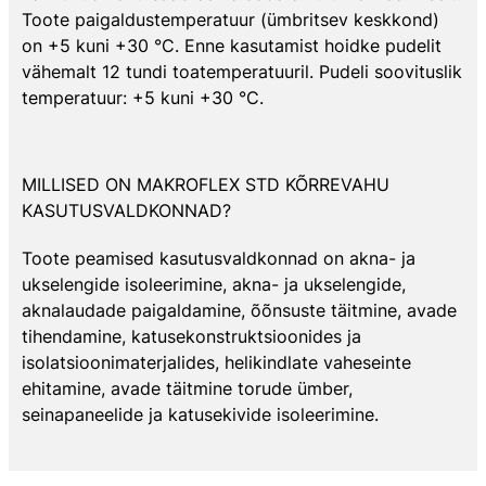
Toote paigaldustemperatuur (ümbritsev keskkond)
on +5 kuni +30 °C. Enne kasutamist hoidke pudelit
vähemalt 12 tundi toatemperatuuril. Pudeli soovituslik
temperatuur: +5 kuni +30 °C.
MILLISED ON MAKROFLEX STD KÕRREVAHU
KASUTUSVALDKONNAD?
Toote peamised kasutusvaldkonnad on akna- ja
ukselengide isoleerimine, akna- ja ukselengide,
aknalaudade paigaldamine, õõnsuste täitmine, avade
tihendamine, katusekonstruktsioonides ja
isolatsioonimaterjalides, helikindlate vaheseinte
ehitamine, avade täitmine torude ümber,
seinapaneelide ja katusekivide isoleerimine.