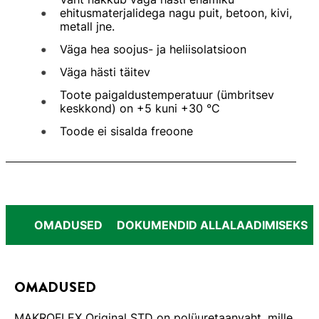
ehitusmaterjalidega nagu puit, betoon, kivi,
metall jne.
Väga hea soojus- ja heliisolatsioon
Väga hästi täitev
Toote paigaldustemperatuur (ümbritsev
keskkond) on +5 kuni +30 °C
Toode ei sisalda freoone
OMADUSED
DOKUMENDID ALLALAADIMISEKS
OMADUSED
MAKROFLEX Original STD on polüuretaanvaht, mille