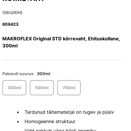
(SKU/IDH)
608423
MAKROFLEX Original STD kõrrevaht, Ehituskollane,
300ml
Pakendi suurus
300ml
300ml
500ml
750ml
Tardunud täitematerjal on tugev ja püsiv
Homogeenne struktuur
Vaht nakkub väga hästi enamiku