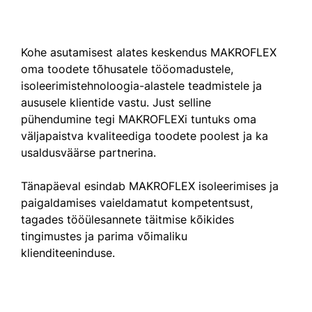
Kohe asutamisest alates keskendus MAKROFLEX
oma toodete tõhusatele tööomadustele,
isoleerimistehnoloogia-alastele teadmistele ja
aususele klientide vastu. Just selline
pühendumine tegi MAKROFLEXi tuntuks oma
väljapaistva kvaliteediga toodete poolest ja ka
usaldusväärse partnerina.
Tänapäeval esindab MAKROFLEX isoleerimises ja
paigaldamises vaieldamatut kompetentsust,
tagades tööülesannete täitmise kõikides
tingimustes ja parima võimaliku
klienditeeninduse.