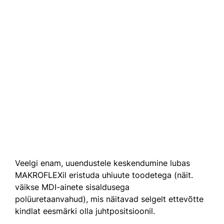
Veelgi enam, uuendustele keskendumine lubas
MAKROFLEXil eristuda uhiuute toodetega (näit.
väikse MDI-ainete sisaldusega
polüuretaanvahud), mis näitavad selgelt ettevõtte
kindlat eesmärki olla juhtpositsioonil.