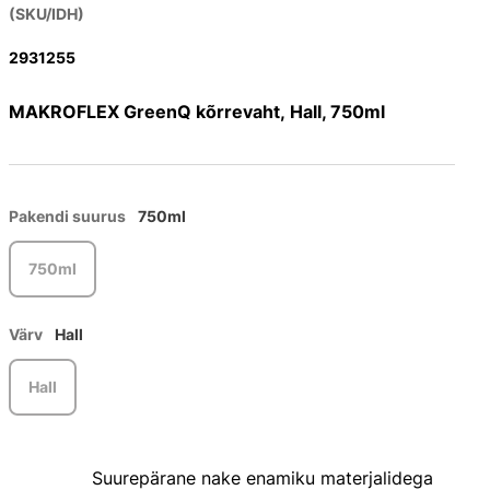
(SKU/IDH)
2931255
MAKROFLEX GreenQ kõrrevaht, Hall, 750ml
Pakendi suurus
750ml
750ml
Värv
Hall
Hall
Suurepärane nake enamiku materjalidega