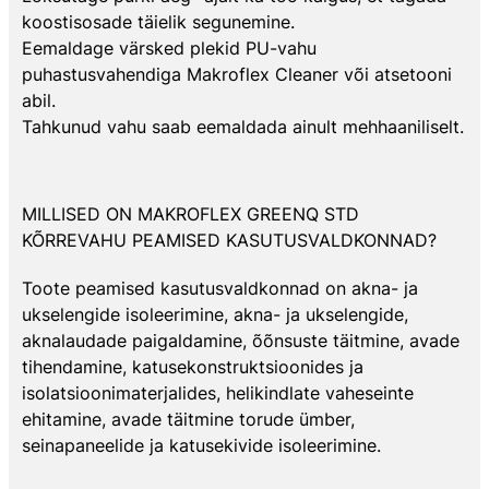
koostisosade täielik segunemine.
Eemaldage värsked plekid PU-vahu
puhastusvahendiga Makroflex Cleaner või atsetooni
abil.
Tahkunud vahu saab eemaldada ainult mehhaaniliselt.
MILLISED ON MAKROFLEX GREENQ STD
KÕRREVAHU PEAMISED KASUTUSVALDKONNAD?
Toote peamised kasutusvaldkonnad on akna- ja
ukselengide isoleerimine, akna- ja ukselengide,
aknalaudade paigaldamine, õõnsuste täitmine, avade
tihendamine, katusekonstruktsioonides ja
isolatsioonimaterjalides, helikindlate vaheseinte
ehitamine, avade täitmine torude ümber,
seinapaneelide ja katusekivide isoleerimine.