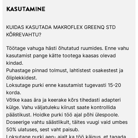
KASUTAMINE
KUIDAS KASUTADA MAKROFLEX GREENQ STD
KÕRREVAHTU?
Töötage vahuga hästi õhutatud ruumides. Enne vahu
kasutamist pange kätte tootega kaasas olevad
kindad.
Puhastage pinnad tolmust, lahtistest osakestest ja
õliplekkidest.
Loksutage purki enne kasutamist tugevasti 15-20
korda.
Võtke kaas ära ja keerake kõrs tihedasti adapteri
külge. Vahu väljatuleku kiirust saate kontrollida
päästikust. Hoidke purki töö ajal põhi ülespoole.
Doseerige vahtu säästlikult, täites vuugi vaid umbes
50% ulatuses, sest vaht paisub.
Loksutage purki aeg- ajalt ka töö käigus, et tagada