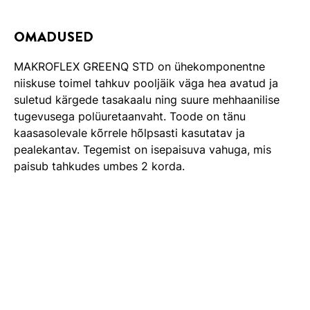
OMADUSED
MAKROFLEX GREENQ STD on ühekomponentne
niiskuse toimel tahkuv pooljäik väga hea avatud ja
suletud kärgede tasakaalu ning suure mehhaanilise
tugevusega polüuretaanvaht. Toode on tänu
kaasasolevale kõrrele hõlpsasti kasutatav ja
pealekantav. Tegemist on isepaisuva vahuga, mis
paisub tahkudes umbes 2 korda.