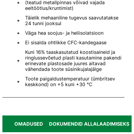
(teatud metallpinnas võivad vajada
eeltöötlus/kruntimist)
Täielik mehaaniline tugevus saavutatakse
24 tunni jooksul
Väga hea soojus- ja heliisolatsioon
Ei sisalda ohtlikke CFC-kandegaase
Kuni 16% taaskasutatud koostisaineid ja
ringlussevõetud plasti kasutamine pakendi
erinevate plastosade juures aitavad
vähendada toote süsinikujalajälge
Toote paigaldustemperatuur (ümbritsev
keskkond) on +5 kuni +30 °C
OMADUSED
DOKUMENDID ALLALAADIMISEKS