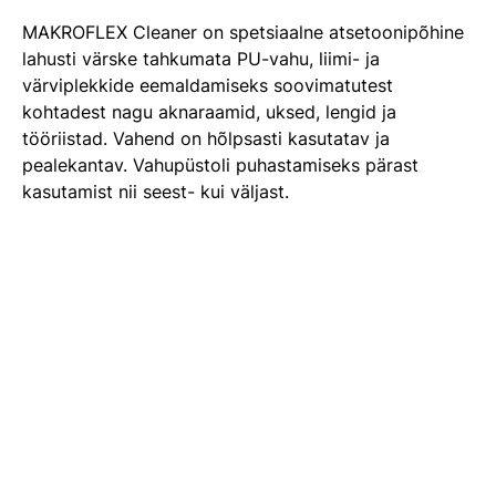
MAKROFLEX Cleaner on spetsiaalne atsetoonipõhine
lahusti värske tahkumata PU-vahu, liimi- ja
värviplekkide eemaldamiseks soovimatutest
kohtadest nagu aknaraamid, uksed, lengid ja
tööriistad. Vahend on hõlpsasti kasutatav ja
pealekantav. Vahupüstoli puhastamiseks pärast
kasutamist nii seest- kui väljast.