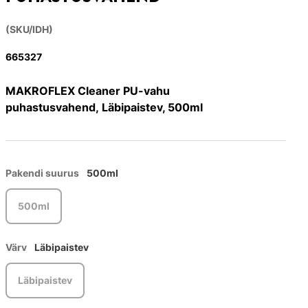
(SKU/IDH)
665327
MAKROFLEX Cleaner PU-vahu
puhastusvahend, Läbipaistev, 500ml
Pakendi suurus
500ml
500ml
Värv
Läbipaistev
Läbipaistev