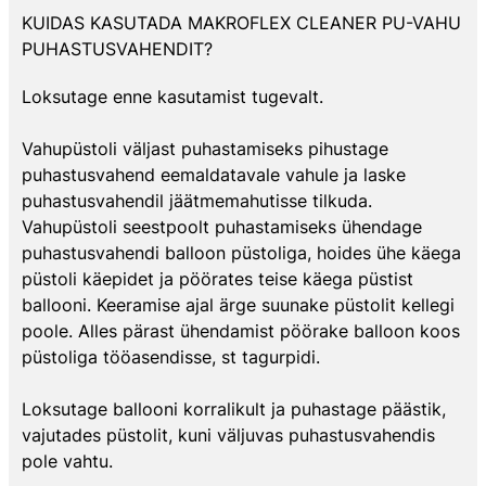
KUIDAS KASUTADA MAKROFLEX CLEANER PU-VAHU
PUHASTUSVAHENDIT?
Loksutage enne kasutamist tugevalt.
Vahupüstoli väljast puhastamiseks pihustage
puhastusvahend eemaldatavale vahule ja laske
puhastusvahendil jäätmemahutisse tilkuda.
Vahupüstoli seestpoolt puhastamiseks ühendage
puhastusvahendi balloon püstoliga, hoides ühe käega
püstoli käepidet ja pöörates teise käega püstist
ballooni. Keeramise ajal ärge suunake püstolit kellegi
poole. Alles pärast ühendamist pöörake balloon koos
püstoliga tööasendisse, st tagurpidi.
Loksutage ballooni korralikult ja puhastage päästik,
vajutades püstolit, kuni väljuvas puhastusvahendis
pole vahtu.